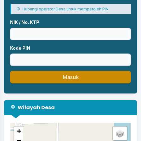
Hubungi operator Desa untuk memperoleh PIN
NIK / No. KTP
Kode PIN
Masuk
Wilayah Desa
+
−