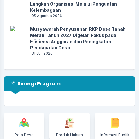
Langkah Organisasi Melalui Penguatan
Kelembagaan
05 Agustus 2026
Musyawarah Penyusunan RKP Desa Tanah
Merah Tahun 2027 Digelar, Fokus pada
Efisiensi Anggaran dan Peningkatan
Pendapatan Desa
31 Juli 2026
Ekosistem Mangrove Desa Tanah Merah:
Warisan Alam yang Harus Dijaga Bersama
26 Juli 2026
Sinergi Program
Monitoring dan Evaluasi Program M4CR
Perkuat Keberhasilan Rehabilitasi
Mangrove di Desa Tanah Merah
24 Juli 2026
Bupati Indragiri Hilir Tinjau Lokasi Abrasi di
Kelurahan Kuala Enok dan Serahkan
Peta Desa
Produk Hukum
Informasi Publik
Bantuan kepada Warga Terdampak