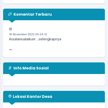
30 Desember 2022 17:41:19
Yth Pengguna Tema DeNatra Kami dari
Komentar Terbaru
https://temaopensid.com Mohon...
selengkapnya
16 November 2022 05:04:12
Assalamualaikum ...
selengkapnya
16 April 2021 21:47:22
Mantap Pak wali...
selengkapnya
Info Media Sosial
Lokasi Kantor Desa