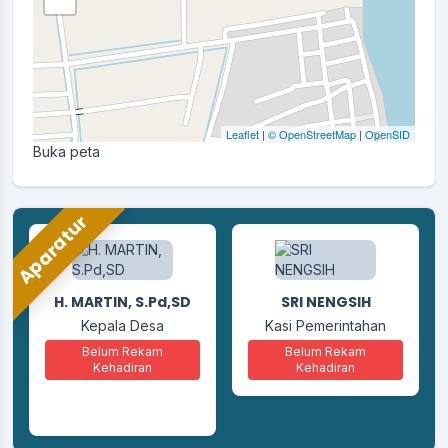
Leaflet
|
© OpenStreetMap
|
OpenSID
Buka peta
Aparatur
ANDI ZAIDUL KHAIR,
H. MARTIN, S.Pd,SD
SRI NENGSIH
S.Kom
Kepala Desa
Kasi Pemerintahan
Kaur Perencanaan
Belum Rekam
Belum Rekam
Kehadiran
Kehadiran
Belum Rekam
Kehadiran