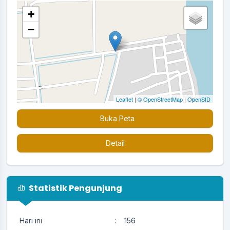
+
−
Leaflet
|
© OpenStreetMap
|
OpenSID
Buka Peta
Detail
Statistik Pengunjung
Hari ini
:
156