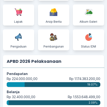
20 Juli 2026
Haul ke-52 Tuan Guru KH Abdurrahman bin
H. Bakri Berlangsung Khidmat, Pemerintah
Desa Tanah Merah Ajak Masyarakat
Lapak
Arsip Berita
Album Galeri
Teladani Perjuangan Ulama
05 Juli 2026
Pengaduan
Pembangunan
Status IDM
APBD 2026 Pelaksanaan
Pendapatan
Rp 224.000.000,00
Rp 1.174.383.200,00
19.07%
Belanja
Rp 32.400.000,00
Rp 1.553.648.499,00
2.09%