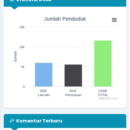
Jumlah Penduduk
Jumlah Penduduk
Bar chart with 3 bars.
The chart has 1 X axis displaying categories.
15k
The chart has 1 Y axis displaying Jumlah. Range: 0 to 15000.
10k
Jumlah
10 Agustus 2024 07:25:15
embentukan Forum Pendidikan Anak Usia Dini (PAUD)
5k
Desa...
selengkapnya
0
30 Desember 2022 17:41:19
6050
5618
11668
Yth Pengguna Tema DeNatra Kami dari
Laki-laki
Perempuan
TOTAL
Highcharts.com
https://temaopensid.com Mohon...
selengkapnya
End of interactive chart.
Komentar Terbaru
16 November 2022 05:04:12
Assalamualaikum ...
selengkapnya