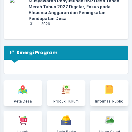
Musyawarah Penyusunan RKP Desa Tanah
Merah Tahun 2027 Digelar, Fokus pada
Efisiensi Anggaran dan Peningkatan
Pendapatan Desa
31 Juli 2026
Ekosistem Mangrove Desa Tanah Merah:
Warisan Alam yang Harus Dijaga Bersama
26 Juli 2026
Sinergi Program
Monitoring dan Evaluasi Program M4CR
Perkuat Keberhasilan Rehabilitasi
Mangrove di Desa Tanah Merah
24 Juli 2026
Bupati Indragiri Hilir Tinjau Lokasi Abrasi di
Kelurahan Kuala Enok dan Serahkan
Peta Desa
Produk Hukum
Informasi Publik
Bantuan kepada Warga Terdampak
20 Juli 2026
Haul ke-52 Tuan Guru KH Abdurrahman bin
H. Bakri Berlangsung Khidmat, Pemerintah
Desa Tanah Merah Ajak Masyarakat
Lapak
Arsip Berita
Album Galeri