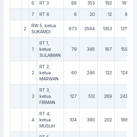
6
RT 3
86
353
192
161
7
RT 6
6
20
12
8
RW 5, ketua
2
673
2564
1353
1211
SUKAMDI
RT 1,
1
ketua
79
346
187
159
SULAIMAN
RT 2,
2
ketua
60
246
122
124
MARWAN
RT 3,
3
ketua
127
512
269
243
FIRMAN
RT 4,
4
ketua
104
390
202
188
MUSLIH