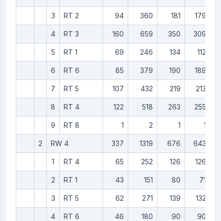
3
RT 2
94
360
181
179
4
RT 3
160
659
350
309
5
RT 1
69
246
134
112
6
RT 6
85
379
190
189
7
RT 5
107
432
219
213
8
RT 4
122
518
263
255
9
RT 8
1
2
1
1
2
RW 4
337
1319
676
643
1
RT 4
65
252
126
126
2
RT 1
43
151
80
71
3
RT 5
62
271
139
132
4
RT 6
46
180
90
90