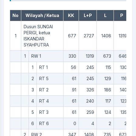
No
Wilayah / Ketua
KK
L+P
L
P
Dusun SUNGAI
PERIGI, ketua
1
677
2727
1408
1319
ISKANDAR
SYAHPUTRA
1
RW 1
330
1319
673
646
1
RT 1
56
245
115
130
2
RT 5
61
245
129
116
3
RT 2
91
326
186
140
4
RT 4
61
240
117
123
5
RT 3
61
259
124
135
6
RT 6
0
4
2
2
2
RW 2
347
1408
735
673