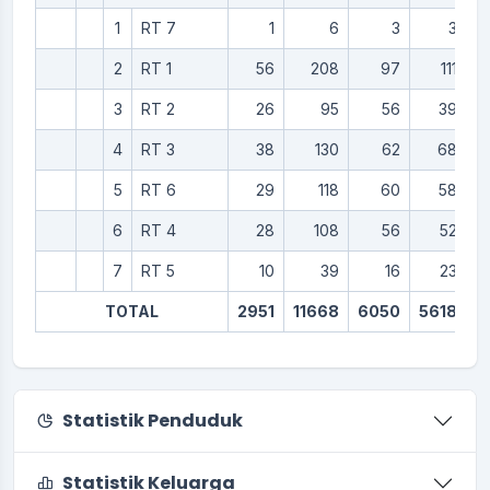
1
RT 7
1
6
3
3
2
RT 1
56
208
97
111
3
RT 2
26
95
56
39
4
RT 3
38
130
62
68
5
RT 6
29
118
60
58
6
RT 4
28
108
56
52
7
RT 5
10
39
16
23
TOTAL
2951
11668
6050
5618
Statistik Penduduk
Statistik Keluarga