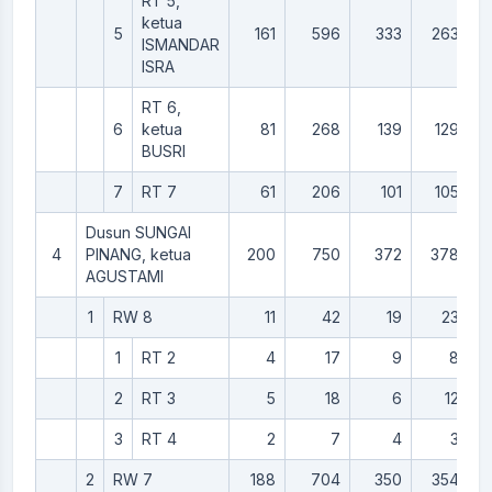
RT 5,
ketua
5
161
596
333
263
ISMANDAR
ISRA
RT 6,
6
ketua
81
268
139
129
BUSRI
7
RT 7
61
206
101
105
Dusun SUNGAI
4
PINANG, ketua
200
750
372
378
AGUSTAMI
1
RW 8
11
42
19
23
1
RT 2
4
17
9
8
2
RT 3
5
18
6
12
3
RT 4
2
7
4
3
2
RW 7
188
704
350
354