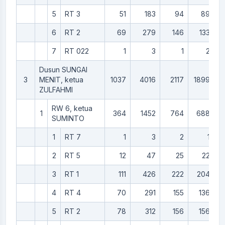
5
RT 3
51
183
94
89
6
RT 2
69
279
146
133
7
RT 022
1
3
1
2
Dusun SUNGAI
3
MENIT, ketua
1037
4016
2117
1899
ZULFAHMI
RW 6, ketua
1
364
1452
764
688
SUMINTO
1
RT 7
1
3
2
1
2
RT 5
12
47
25
22
3
RT 1
111
426
222
204
4
RT 4
70
291
155
136
5
RT 2
78
312
156
156