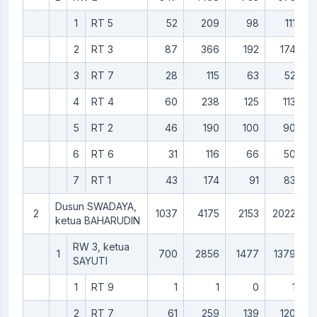
1
RT 5
52
209
98
111
2
RT 3
87
366
192
174
3
RT 7
28
115
63
52
4
RT 4
60
238
125
113
5
RT 2
46
190
100
90
6
RT 6
31
116
66
50
7
RT 1
43
174
91
83
Dusun SWADAYA,
2
1037
4175
2153
2022
ketua BAHARUDIN
RW 3, ketua
1
700
2856
1477
1379
SAYUTI
1
RT 9
1
1
0
1
2
RT 7
61
259
139
120