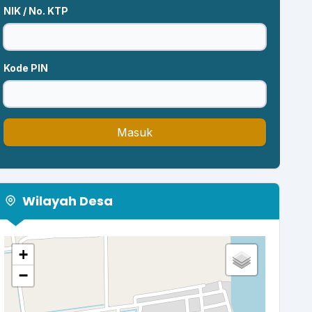
NIK / No. KTP
Kode PIN
Masuk
Wilayah Desa
+
−