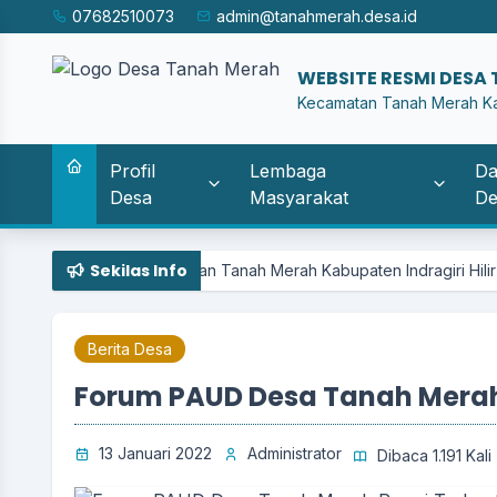
07682510073
admin@tanahmerah.desa.id
W
|
Kecamatan Tanah Merah Kab.
Profil
Lembaga
Da
Desa
Masyarakat
De
Sekilas Info
Kecamatan Tanah Merah Kabupaten Indragiri Hilir | Kantor Desa T
Berita Desa
Forum PAUD Desa Tanah Merah
13 Januari 2022
Administrator
Dibaca 1.191 Kali