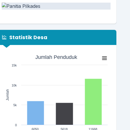
Statistik Desa
Jumlah Penduduk
Jumlah Penduduk
Bar chart with 3 bars.
15k
The chart has 1 X axis displaying categories.
The chart has 1 Y axis displaying Jumlah. Range: 0 to 150
10k
Jumlah
10 Agustus 2024 07:25:15
5k
embentukan Forum Pendidikan Anak Usia Dini
(PAUD) Desa...
selengkapnya
0
6050
5618
11668