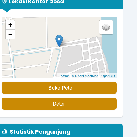
Lokasi Kantor Desa
+
−
Leaflet
|
© OpenStreetMap
|
OpenSID
Buka Peta
Detail
Statistik Pengunjung