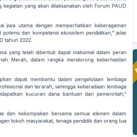
 kegiatan yang akan dilaksanakan oleh Forum PAUD
agai jiwa utama dengan memperhatikan keberagaman
 potensi dan kompetensi ekosistem pendidikan,” jelas
D tahun 2022.
a yang telah dibentuk dapat maksimal dalam peran
A
anah Merah, dalam rangka mendorong keberhasilan
n
pkan dapat membantu dalam pengelolaan lembaga
profesional dan terarah, sehingga keberadaan lembaga
MUHZI SAPUTRA
dapatkan kucuran dana bantuan dari pemerintah,”
DINATA, SE
ANDI ZAIDUL KHAIR,
S.Kom
Sekretaris Kepala
Desa
Kaur Perencanaan
tas dan kekompakan bersama semua elemen dalam
Belum Rekam
Belum Rekam
gan tokoh masyarakat, tenaga pendidik dan orang tua
Kehadiran
Kehadiran