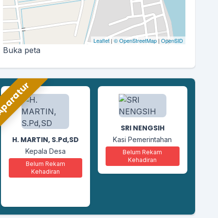
Leaflet
|
© OpenStreetMap
|
OpenSID
Buka peta
paratur
ABDUL RASYID
M
Kasi Kesejahteraan
S
SRI NENGSIH
Belum Rekam
Kehadiran
H. MARTIN, S.Pd,SD
Kasi Pemerintahan
Kepala Desa
Belum Rekam
Kehadiran
Belum Rekam
Kehadiran