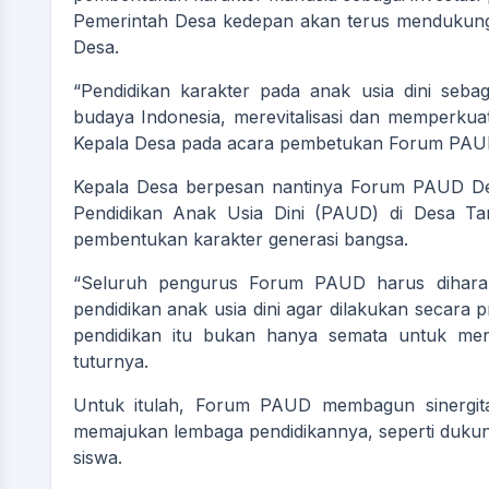
Pemerintah Desa kedepan akan terus mendukung
Desa.
“Pendidikan karakter pada anak usia dini seb
budaya Indonesia, merevitalisasi dan memperkuat
Kepala Desa pada acara pembetukan Forum PAU
Kepala Desa berpesan nantinya Forum PAUD Des
Pendidikan Anak Usia Dini (PAUD) di Desa T
ABDUL RASYID
pembentukan karakter generasi bangsa.
Kasi Kesejahteraa
“Seluruh pengurus Forum PAUD harus dihara
SRI NENGSIH
Belum Rekam
pendidikan anak usia dini agar dilakukan secara 
Kehadiran
Kasi Pemerintahan
pendidikan itu bukan hanya semata untuk men
Belum Rekam
tuturnya.
Kehadiran
Untuk itulah, Forum PAUD membagun sinergi
memajukan lembaga pendidikannya, seperti dukun
siswa.