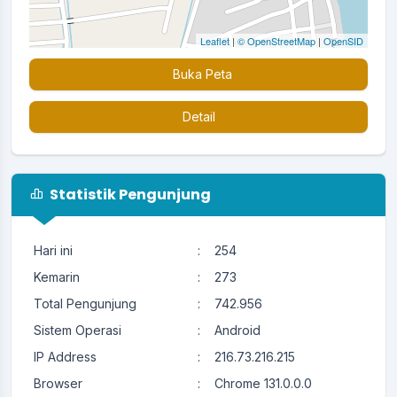
Leaflet
|
© OpenStreetMap
|
OpenSID
Buka Peta
Detail
Statistik Pengunjung
Hari ini
:
254
Kemarin
:
273
Total Pengunjung
:
742.956
Sistem Operasi
:
Android
IP Address
:
216.73.216.215
Browser
:
Chrome 131.0.0.0