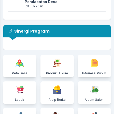
Pendapatan Desa
31 Juli 2026
Ekosistem Mangrove Desa Tanah Merah:
Warisan Alam yang Harus Dijaga Bersama
26 Juli 2026
Sinergi Program
Monitoring dan Evaluasi Program M4CR
Perkuat Keberhasilan Rehabilitasi
Mangrove di Desa Tanah Merah
24 Juli 2026
Bupati Indragiri Hilir Tinjau Lokasi Abrasi di
Kelurahan Kuala Enok dan Serahkan
Peta Desa
Produk Hukum
Informasi Publik
Bantuan kepada Warga Terdampak
20 Juli 2026
Haul ke-52 Tuan Guru KH Abdurrahman bin
H. Bakri Berlangsung Khidmat, Pemerintah
Desa Tanah Merah Ajak Masyarakat
Lapak
Arsip Berita
Album Galeri
Teladani Perjuangan Ulama
05 Juli 2026