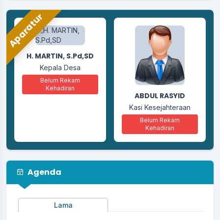
Aparatur
H. MARTIN, S.Pd,SD
SRI NENGSIH
Kasi Pemerintahan
Kepala Desa
Belum Rekam
Belum Rekam
Kehadiran
Kehadiran
ABDUL RASYID
Kasi Kesejahteraan
Belum Rekam
Kehadiran
Agenda
Lama