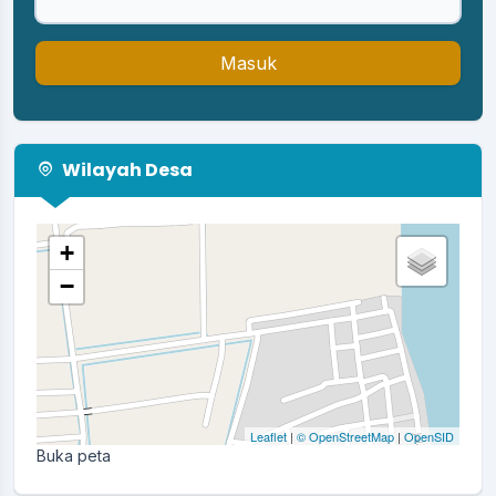
Masuk
Wilayah Desa
+
−
Leaflet
|
© OpenStreetMap
|
OpenSID
Buka peta