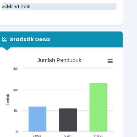
Statistik Desa
Jumlah Penduduk
Jumlah Penduduk
Bar chart with 3 bars.
15k
The chart has 1 X axis displaying categories.
The chart has 1 Y axis displaying Jumlah. Range: 0 to 150
10k
Jumlah
10 Agustus 2024 07:25:15
5k
embentukan Forum Pendidikan Anak Usia Dini
(PAUD) Desa...
selengkapnya
0
6050
5618
11668