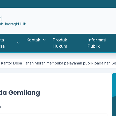
 Indragiri Hilir
ta
Kontak
Produk
Informasi
sa
Hukum
Publik
nah Merah membuka pelayanan publik pada hari Senin - Jumat pukul
ada Gemilang
i