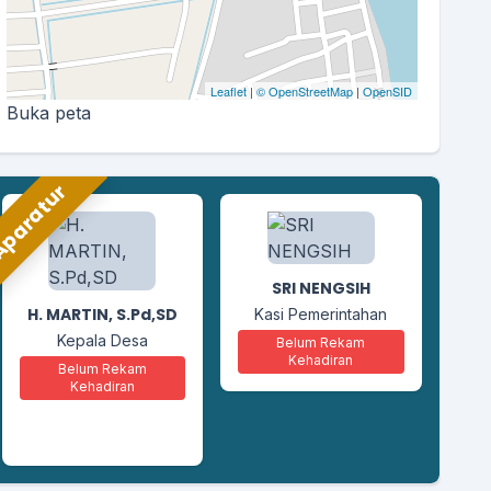
Leaflet
|
© OpenStreetMap
|
OpenSID
Buka peta
paratur
ABDUL RASYID
M
Kasi Kesejahteraan
S
SRI NENGSIH
Belum Rekam
Kehadiran
H. MARTIN, S.Pd,SD
Kasi Pemerintahan
Kepala Desa
Belum Rekam
Kehadiran
Belum Rekam
Kehadiran