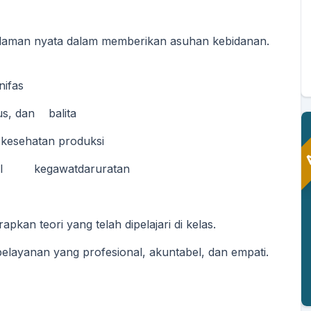
aman nyata dalam memberikan asuhan kebidanan.
nifas
us, dan balita
A
esehatan produksi
n
awal kegawatdaruratan
MUHZI SAPUTRA
DINATA, SE
ANDI ZAIDUL KHAIR,
an teori yang telah dipelajari di kelas.
S.Kom
Sekretaris Kepala
Desa
Kaur Perencanaan
layanan yang profesional, akuntabel, dan empati.
Belum Rekam
Belum Rekam
Kehadiran
Kehadiran