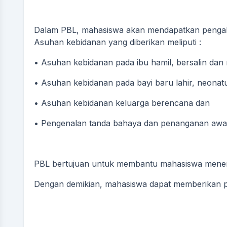
Dalam PBL, mahasiswa akan mendapatkan pengal
Asuhan kebidanan yang diberikan meliputi :
• Asuhan kebidanan pada ibu hamil, bersalin dan 
• Asuhan kebidanan pada bayi baru lahir, neonat
• Asuhan kebidanan keluarga berencana dan k
ABDUL RASYID
Kasi Kesejahteraa
• Pengenalan tanda bahaya dan penanganan 
SRI NENGSIH
Belum Rekam
Kehadiran
Kasi Pemerintahan
Belum Rekam
PBL bertujuan untuk membantu mahasiswa menerapk
Kehadiran
Dengan demikian, mahasiswa dapat memberikan pe