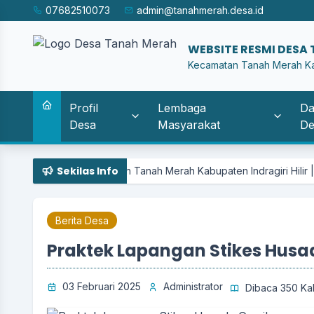
07682510073
admin@tanahmerah.desa.id
WE
|
Kecamatan Tanah Merah Kab.
Profil
Lembaga
Da
Desa
Masyarakat
De
Sekilas Info
Kecamatan Tanah Merah Kabupaten Indragiri Hilir | Kantor Desa Ta
Berita Desa
Praktek Lapangan Stikes Hus
03 Februari 2025
Administrator
Dibaca 350 Kal