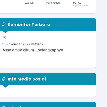
Laki-laki
Perempuan
TOTAL
Highcharts.com
30 Desember 2022 17:41:19
End of interactive chart.
Yth Pengguna Tema DeNatra Kami dari
https://temaopensid.com Mohon...
selengkapnya
Komentar Terbaru
16 November 2022 05:04:12
Assalamualaikum ...
selengkapnya
16 April 2021 21:47:22
Mantap Pak wali...
selengkapnya
Info Media Sosial