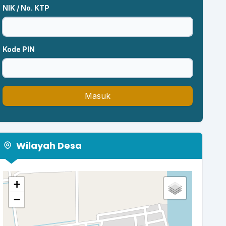
NIK / No. KTP
Kode PIN
Masuk
Wilayah Desa
+
−